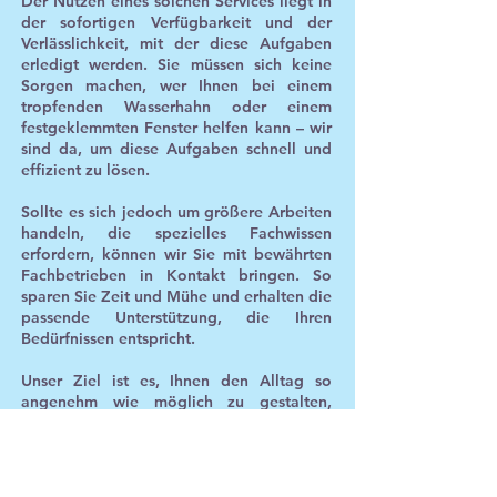
Der Nutzen eines solchen Services liegt in
der sofortigen Verfügbarkeit und der
Verlässlichkeit, mit der diese Aufgaben
erledigt werden. Sie müssen sich keine
Sorgen machen, wer Ihnen bei einem
tropfenden Wasserhahn oder einem
festgeklemmten Fenster helfen kann – wir
sind da, um diese Aufgaben schnell und
effizient zu lösen.
Sollte es sich jedoch um größere Arbeiten
handeln, die spezielles Fachwissen
erfordern, können wir Sie mit bewährten
Fachbetrieben in Kontakt bringen. So
sparen Sie Zeit und Mühe und erhalten die
passende Unterstützung, die Ihren
Bedürfnissen entspricht.
Unser Ziel ist es, Ihnen den Alltag so
angenehm wie möglich zu gestalten,
indem wir kleine Probleme schnell und
unkompliziert lösen und Sie bei größeren
Herausforderungen kompetent
weitervermitteln. Ein Hausmeisterservice