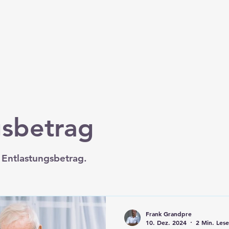
gsbetrag
Entlastungsbetrag.
Frank Grandpre
10. Dez. 2024
2 Min. Lese