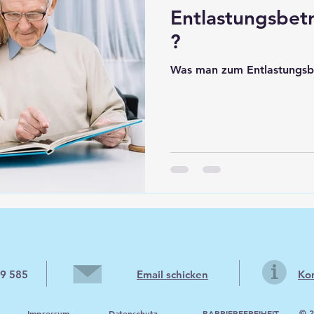
Entlastungsbetr
?
Was man zum Entlastungsbe
39 585
Email schicken
Ko
© 2
Impressum
Datenschutz
BARRIEREFREIHEIT